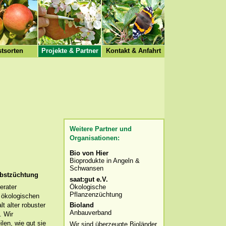
tsorten
Projekte & Partner
Kontakt & Anfahrt
Weitere Partner und
Organisationen:
Bio von Hier
Bioprodukte in Angeln &
Schwansen
Obstzüchtung
saat:gut e.V.
Ökologische
erater
Pflanzenzüchtung
 ökologischen
Bioland
t alter robuster
Anbauverband
. Wir
len, wie gut sie
Wir sind überzeugte Bioländer