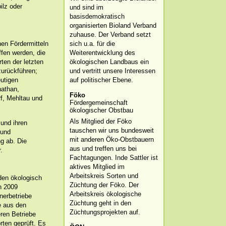
ilz oder
und sind im
basisdemokratisch
organisierten Bioland Verband
zuhause. Der Verband setzt
sich u.a. für die
hen Fördermitteln
Weiterentwicklung des
fen werden, die
ökologischen Landbaus ein
ten der letzten
und vertritt unsere Interessen
zurückführen;
auf politischer Ebene.
eutigen
nathan,
Föko
f, Mehltau und
Fördergemeinschaft
ökologischer Obstbau
Als Mitglied der Föko
 und ihren
tauschen wir uns bundesweit
 und
mit anderen Öko-Obstbauern
g ab. Die
aus und treffen uns bei
.
Fachtagungen. Inde Sattler ist
aktives Mitglied im
Arbeitskreis Sorten und
den ökologisch
Züchtung der Föko. Der
n 2009
Arbeitskreis ökologische
nerbetriebe
Züchtung geht in den
e aus den
Züchtungsprojekten auf.
ren Betriebe
rten geprüft. Es