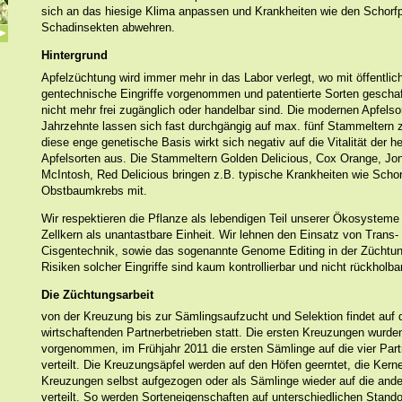
sich an das hiesige Klima anpassen und Krankheiten wie den Schorfp
Schadinsekten abwehren.
Hintergrund
Apfelzüchtung wird immer mehr in das Labor verlegt, wo mit öffentlic
gentechnische Eingriffe vorgenommen und patentierte Sorten geschaf
nicht mehr frei zugänglich oder handelbar sind. Die modernen Apfelsor
Jahrzehnte lassen sich fast durchgängig auf max. fünf Stammeltern 
diese enge genetische Basis wirkt sich negativ auf die Vitalität der h
Apfelsorten aus. Die Stammeltern Golden Delicious, Cox Orange, Jo
McIntosh, Red Delicious bringen z.B. typische Krankheiten wie Schor
Obstbaumkrebs mit.
Wir respektieren die Pflanze als lebendigen Teil unserer Ökosysteme
Zellkern als unantastbare Einheit. Wir lehnen den Einsatz von Trans-
Cisgentechnik, sowie das sogenannte Genome Editing in der Züchtun
Risiken solcher Eingriffe sind kaum kontrollierbar und nicht rückholbar
Die Züchtungsarbeit
von der Kreuzung bis zur Sämlingsaufzucht und Selektion findet auf 
wirtschaftenden Partnerbetrieben statt. Die ersten Kreuzungen wurde
vorgenommen, im Frühjahr 2011 die ersten Sämlinge auf die vier Part
verteilt. Die Kreuzungsäpfel werden auf den Höfen geerntet, die Kern
Kreuzungen selbst aufgezogen oder als Sämlinge wieder auf die ande
verteilt. So werden Sorteneigenschaften auf unterschiedlichen Stando